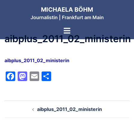
Zum
MICHAELA BÖHM
Inhalt
Journalistin | Frankfurt am Main
springen
Menü
aibplus_2011_02_ministerin
umschalten
aibplus_2011_02_ministerin
Facebook
Mastodon
Email
Teilen
Beitragsnavigation
aibplus_2011_02_ministerin